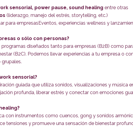
ork sensorial, power pause, sound healing
entre otras
vos
(liderazgo, manejo del estrés, storytelling, etc.)
ar para empresasEventos, experiencias wellness y lanzamie
presas o sólo con personas?
programas diseñados tanto para empresas (B2B) como par
nestar (B2C). Podemos llevar experiencias a tu empresa o com
o grupales.
hwork sensorial?
iración guiada que utiliza sonidos, visualizaciones y música 
ajación profunda, liberar estrés y conectar con emociones gu
healing?
ica con instrumentos como cuencos, gong y sonidos armónicos
uce tensiones y promueve una sensación de bienestar profun