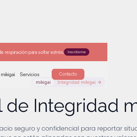
e respiración para soltar estrés.
Inscribirme
mikigai
Servicios
Contacto
mikigai
Integridad mikigai
 de Integridad m
acio seguro y confidencial para reportar situ