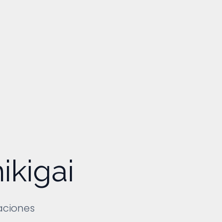
ikigai
aciones