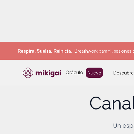
Respira. Suelta. Reinicia.
Breathwork para ti , sesiones d
Oráculo
Nuevo
Descubre 
Canal
Un esp