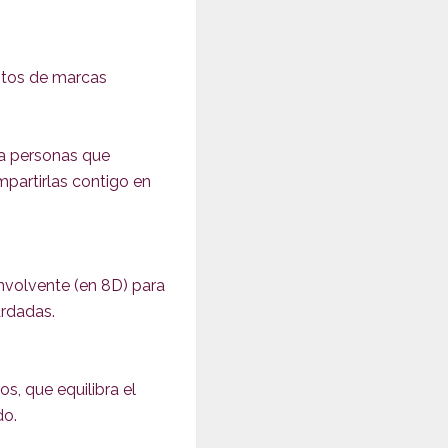
ntos de marcas
a personas que
partirlas contigo en
envolvente (en 8D) para
ardadas.
, que equilibra el
do.