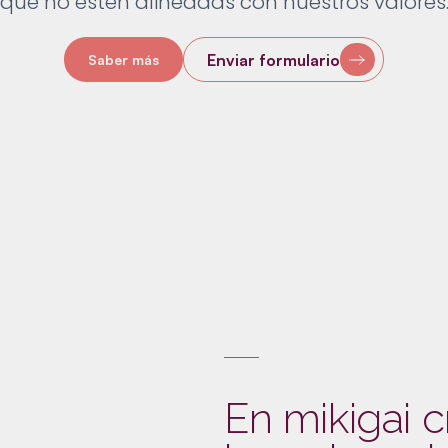
que no estén alineadas con nuestros valores
Enviar formulario
Saber más
En mikigai 